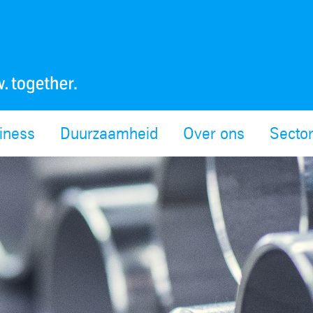
siness
Duurzaamheid
Over ons
Secto