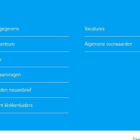
tgegevens
Vacatures
centrum
Algemene voorwaarden
s
 aanvragen
den nieuwsbrief
t klokkenluiders
Sit