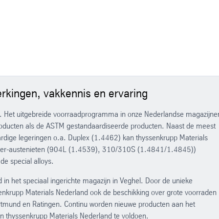
nnen we RVS buizen slijpen, borstelen, polijsten en 3D lasersnijden.
 totale assortiment. Door onze contacten met meerdere vooraanstaande
rkingen, vakkennis en ervaring
p. Het uitgebreide voorraadprogramma in onze Nederlandse magazijne
producten als de ASTM gestandaardiseerde producten. Naast de meest
ige legeringen o.a. Duplex (1.4462) kan thyssenkrupp Materials
super-austenieten (904L (1.4539), 310/310S (1.4841/1.4845))
de special alloys.
 in het speciaal ingerichte magazijn in Veghel. Door de unieke
enkrupp Materials Nederland ook de beschikking over grote voorraden
rtmund en Ratingen. Continu worden nieuwe producten aan het
 thyssenkrupp Materials Nederland te voldoen.