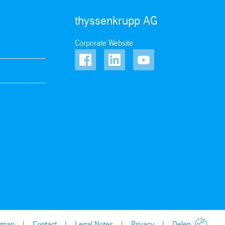
thyssenkrupp AG
Corporate Website
Offerte aanvragen
emap
Contact
Legal Notes
Privacy
Delen