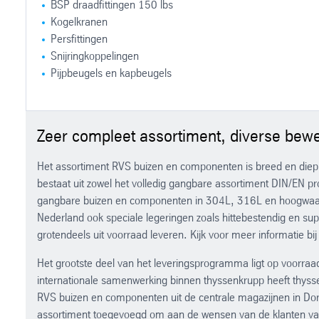
BSP draadfittingen 150 lbs
Kogelkranen
Persfittingen
Snijringkoppelingen
Pijpbeugels en kapbeugels
Met behulp van onze thyssenkrupp Service Centra in Duitsland ku
Uiteraard is bovengenoemd leveringsprogramma een greep uit het
Diverse kwaliteiten voorhanden
Zeer compleet assortiment, diverse bewe
Slijpen
Op maat zagen
Het assortiment RVS buizen en componenten is breed en die
Borstelen
bestaat uit zowel het volledig gangbare assortiment DIN/EN 
Polijsten
gangbare buizen en componenten in 304L, 316L en hoogwaard
3D Lasersnijden
Nederland ook speciale legeringen zoals hittebestendig en 
grotendeels uit voorraad leveren. Kijk voor meer informatie bij 
Het grootste deel van het leveringsprogramma ligt op voorraad
internationale samenwerking binnen thyssenkrupp heeft thyss
RVS buizen en componenten uit de centrale magazijnen in Do
assortiment toegevoegd om aan de wensen van de klanten van