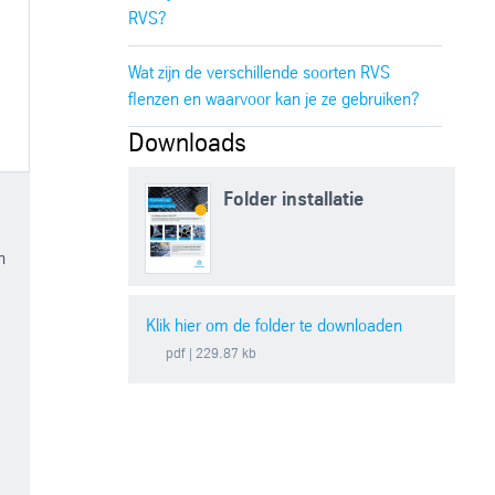
RVS?
Wat zijn de verschillende soorten RVS
flenzen en waarvoor kan je ze gebruiken?
Downloads
 leveranciers in de wereld is het in bijna alle gevallen mogelijk om
Folder installatie
n
Klik hier om de folder te downloaden
pdf
| 229.87 kb