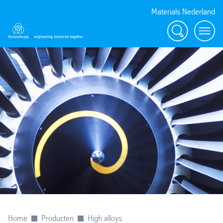
Materials Nederland
Zoek
Navig
Home
Producten
High alloys