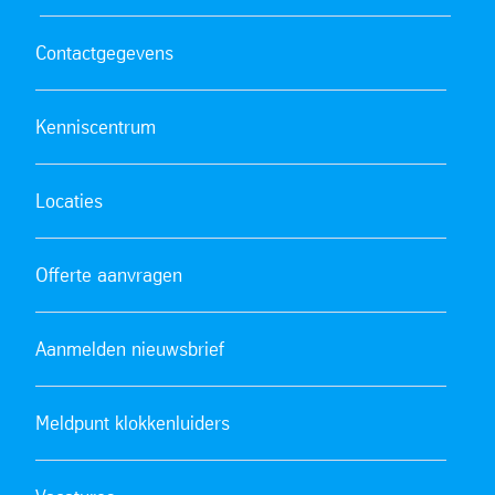
353MA
1.4854
Contactgegevens
1.4923
Kenniscentrum
F91
1.4903
Locaties
Sicromal legeringen
Thermax legeringen
Offerte aanvragen
Aanmelden nieuwsbrief
Meldpunt klokkenluiders