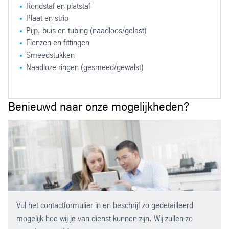
Rondstaf en platstaf
Plaat en strip
Pijp, buis en tubing (naadloos/gelast)
Flenzen en fittingen
Smeedstukken
Naadloze ringen (gesmeed/gewalst)
Benieuwd naar onze mogelijkheden?
Omschrijving
Werkstofnummer
AISI 309
1.4828
AISI 309S
1.4833
AISI 310/314
1.4841
Vul het contactformulier in en beschrijf zo gedetailleerd
AISI 310S
1.4845
mogelijk hoe wij je van dienst kunnen zijn. Wij zullen zo