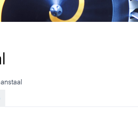
l
anstaal
s