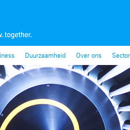
siness
Duurzaamheid
Over ons
Secto