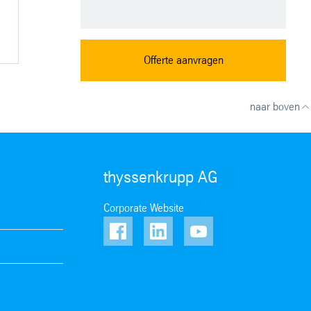
Offerte aanvragen
naar boven
thyssenkrupp AG
Corporate Website