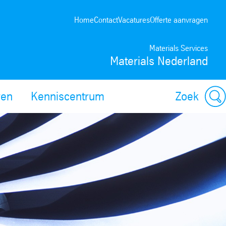
Home
Contact
Vacatures
Offerte aanvragen
Materials Services
Materials Nederland
ren
Kenniscentrum
Zoek