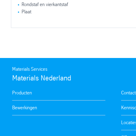
Rondstaf en vierkantstaf
Plaat
Omschrijving
Werkstofnummer
X120Mn12
1.3401
Materials Services
Materials Nederland
Producten
Contac
Bewerkingen
Kennis
Locatie