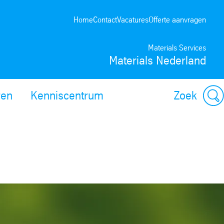
Home
Contact
Vacatures
Offerte aanvragen
Materials Services
Materials Nederland
ren
Kenniscentrum
Zoek