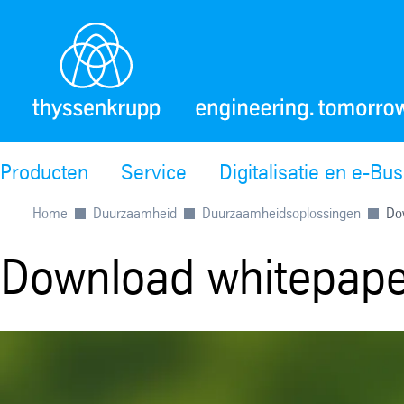
Producten
Service
Digitalisatie en e-Bu
Home
Duurzaamheid
Duurzaamheidsoplossingen
Do
Download whitepape