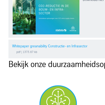
Whitepaper greanability Constructie- en Infrasector
pdf
| 1373.67 kb
Bekijk onze duurzaamheidso