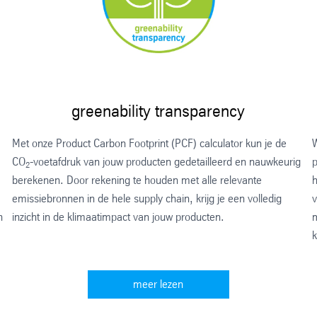
greenability transparency
Met onze Product Carbon Footprint (PCF) calculator kun je de
W
CO
-voetafdruk van jouw producten gedetailleerd en nauwkeurig
p
2
berekenen. Door rekening te houden met alle relevante
h
emissiebronnen in de hele supply chain, krijg je een volledig
v
n
inzicht in de klimaatimpact van jouw producten.
m
k
meer lezen