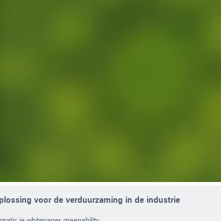
lossing voor de verduurzaming in de industrie
ratis je whitepaper greenability