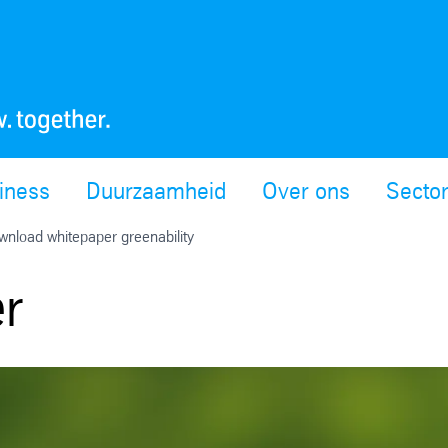
siness
Duurzaamheid
Over ons
Secto
wnload whitepaper greenability
r