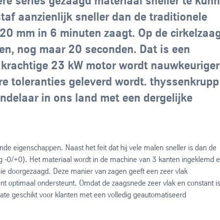
e series gezaagd materiaal sneller te kun
f aanzienlijk sneller dan de traditionele
20 mm in 6 minuten zaagt. Op de cirkelzaa
gen, nog maar 20 seconden. Dat is een
e krachtige 23 kW motor wordt nauwkeuriger
re toleranties geleverd wordt. thyssenkrupp
ndelaar in ons land met een dergelijke
de eigenschappen. Naast het feit dat hij vele malen sneller is dan de
eg -0/+0). Het materiaal wordt in de machine van 3 kanten ingeklemd 
sie doorgezaagd. Deze manier van zagen geeft een zeer vlak
ant optimaal ondersteunt. Omdat de zaagsnede zeer vlak en constant i
rmate geschikt voor klanten met een volledig geautomatiseerd