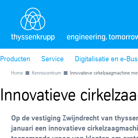
Producten
Service
Digitalisatie en e-Bu
Home
Kenniscentrum
Innovatieve cirkelzaagmachine met
Innovatieve cirkelz
Op de vestiging Zwijndrecht van thysse
januari een innovatieve cirkelzaagmachi