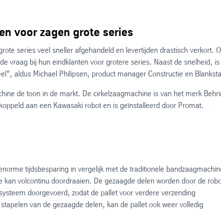
den voor zagen grote series
ote series veel sneller afgehandeld en levertijden drastisch verkort. 
de vraag bij hun eindklanten voor grotere series. Naast de snelheid, is
l”, aldus Michael Philipsen, product manager Constructie en Blanksta
hine de toon in de markt. De cirkelzaagmachine is van het merk Behr
ekoppeld aan een Kawasaki robot en is geïnstalleerd door Promat.
enorme tijdsbesparing in vergelijk met de traditionele bandzaagmachin
 kan volcontinu doordraaien. De gezaagde delen worden door de robo
tsysteem doorgevoerd, zodat de pallet voor verdere verzending
apelen van de gezaagde delen, kan de pallet ook weer volledig