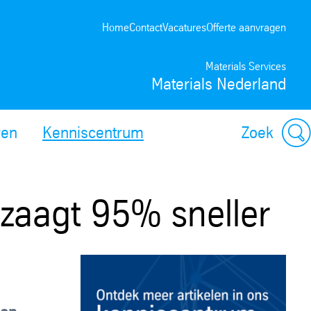
Home
Contact
Vacatures
Offerte aanvragen
Materials Services
Materials Nederland
ren
Kenniscentrum
Zoek
 zaagt 95% sneller