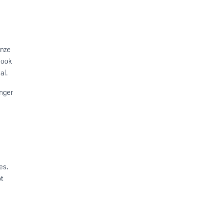
Onze
 ook
al.
inger
es.
t