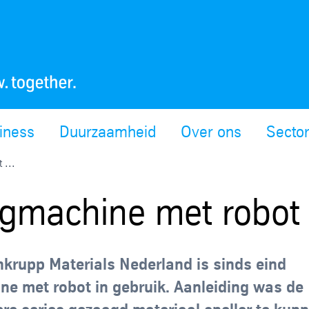
siness
Duurzaamheid
Over ons
Secto
 ...
aagmachine met robot
nkrupp Materials Nederland is sinds eind
ne met robot in gebruik. Aanleiding was de