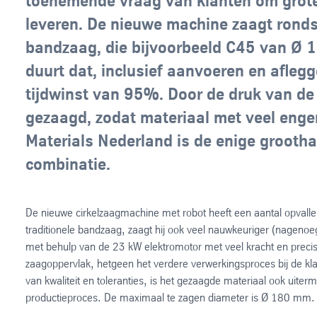
toenemende vraag van klanten om groter
leveren. De nieuwe machine zaagt rondsta
bandzaag, die bijvoorbeeld C45 van Ø 1
duurt dat, inclusief aanvoeren en afleg
tijdwinst van 95%. Door de druk van d
gezaagd, zodat materiaal met veel enge
Materials Nederland is de enige grootha
combinatie.
De nieuwe cirkelzaagmachine met robot heeft een aantal opvallen
traditionele bandzaag, zaagt hij ook veel nauwkeuriger (nageno
met behulp van de 23 kW elektromotor met veel kracht en preci
zaagoppervlak, hetgeen het verdere verwerkingsproces bij de kl
van kwaliteit en toleranties, is het gezaagde materiaal ook uite
productieproces. De maximaal te zagen diameter is Ø 180 mm.