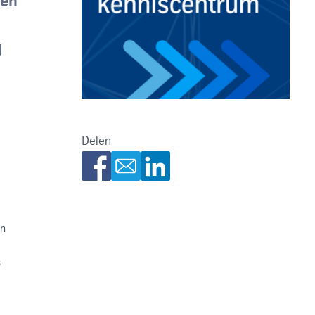
nen
g
Delen
en
s